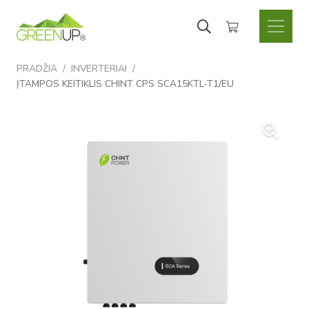
Krepšelyje nėra produktų.
PRADŽIA
/
INVERTERIAI
/
ĮTAMPOS KEITIKLIS CHINT CPS SCA15KTL-T1/EU