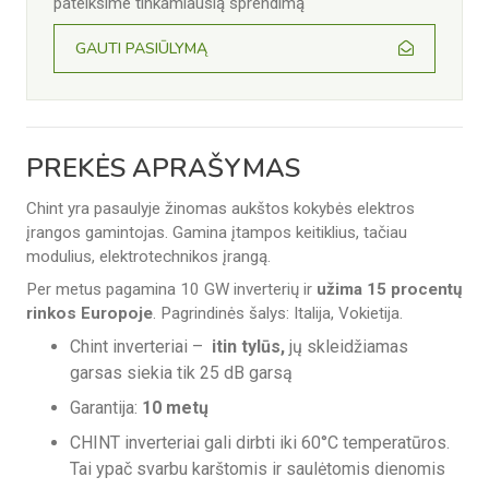
pateiksime tinkamiausią sprendimą
GAUTI PASIŪLYMĄ
PREKĖS APRAŠYMAS
Chint yra pasaulyje žinomas aukštos kokybės elektros
įrangos gamintojas.
Gamina įtampos keitiklius, tačiau
modulius, elektrotechnikos įrangą.
Per metus pagamina 10 GW inverterių ir
užima 15 procentų
rinkos Europoje
. Pagrindinės šalys: Italija, Vokietija.
Chint inverteriai –
itin tylūs,
jų skleidžiamas
garsas siekia tik
25 dB garsą
Garantija:
10 metų
CHINT inverteriai gali dirbti iki 60°C temperatūros.
Tai ypač svarbu karštomis ir saulėtomis dienomis