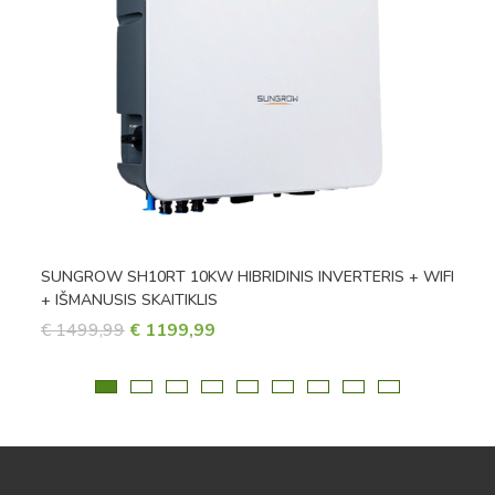
SUNGROW SH10RT 10KW HIBRIDINIS INVERTERIS + WIFI
+ IŠMANUSIS SKAITIKLIS
ORIGINAL
CURRENT
€
1499,99
€
1199,99
PRICE
PRICE
WAS:
IS:
€ 1499,99.
€ 1199,99.