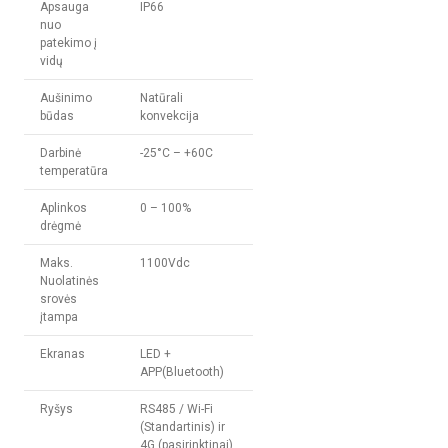
Apsauga
IP66
nuo
patekimo į
vidų
Aušinimo
Natūrali
būdas
konvekcija
Darbinė
-25°C – +60C
temperatūra
Aplinkos
0 – 100%
drėgmė
Maks.
1100Vdc
Nuolatinės
srovės
įtampa
Ekranas
LED +
APP(Bluetooth)
Ryšys
RS485 / Wi-Fi
(Standartinis) ir
4G (pasirinktinai)