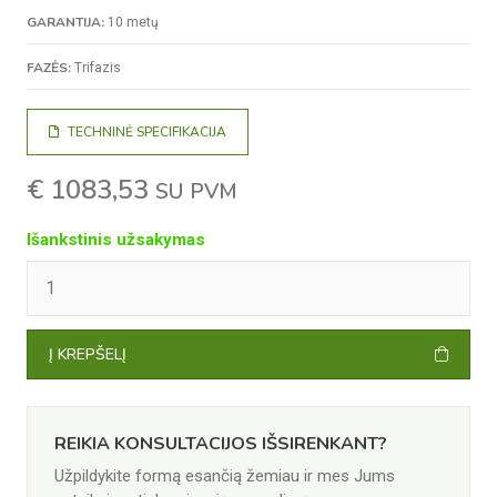
GARANTIJA:
10 metų
FAZĖS:
Trifazis
TECHNINĖ SPECIFIKACIJA
€
1083,53
SU PVM
Išankstinis užsakymas
PRODUKTO
KIEKIS:
ĮTAMPOS
KEITIKLIS
CHINT
Į KREPŠELĮ
CPS
SCA15KTL-
T1/EU
REIKIA KONSULTACIJOS IŠSIRENKANT?
Užpildykite formą esančią žemiau ir mes Jums