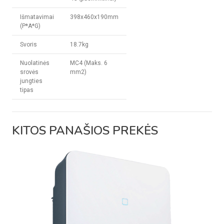
Išmatavimai
398x460x190mm
(P*A*G)
Svoris
18.7kg
Nuolatinės
MC4 (Maks. 6
srovės
mm2)
jungties
tipas
KITOS PANAŠIOS PREKĖS