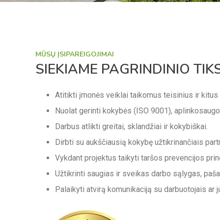
MŪSŲ ĮSIPAREIGOJIMAI
SIEKIAME PAGRINDINIO TIK
Atitikti įmonės veiklai taikomus teisinius ir kitu
Nuolat gerinti kokybės (ISO 9001), aplinkosaug
Darbus atlikti greitai, sklandžiai ir kokybiškai.
Dirbti su aukščiausią kokybę užtikrinančiais partne
Vykdant projektus taikyti taršos prevencijos prin
Užtikrinti saugias ir sveikas darbo sąlygas, paša
Palaikyti atvirą komunikaciją su darbuotojais ar 