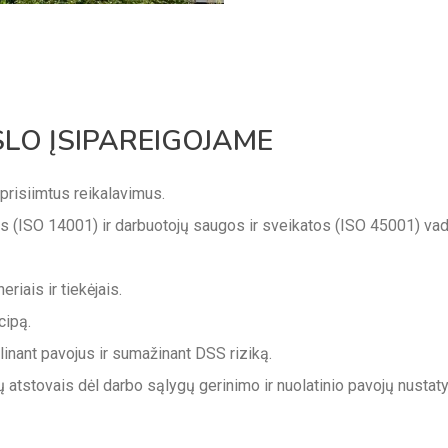
SLO ĮSIPAREIGOJAME
s prisiimtus reikalavimus.
os (ISO 14001) ir darbuotojų saugos ir sveikatos (ISO 45001) v
riais ir tiekėjais.
cipą.
linant pavojus ir sumažinant DSS riziką.
jų atstovais dėl darbo sąlygų gerinimo ir nuolatinio pavojų nustaty