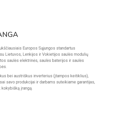
ANGA
ukščiausiais Europos Sąjungos standartus
 su Lietuvos, Lenkijos ir Vokietijos saulės modulių
os saulės elektrinės, saulės baterijos ir saulės
bės.
s bei austriškus inverterius (įtampos keitiklius),
sai savo produkcijai ir darbams suteikiame garantijas,
ik kokybišką įrangą.