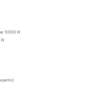
a:
50000 W
 W
uojantis)