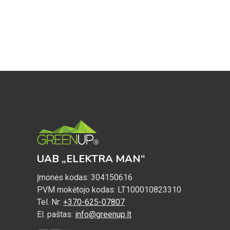
PRICE
PRICE
WAS:
IS:
€ 529,00.
€ 489,99.
UAB „ELEKTRA MAN“
Įmonės kodas: 304150616
PVM mokėtojo kodas: LT100010823310
Tel. Nr:
+370-625-07807
El. paštas:
info@greenup.lt