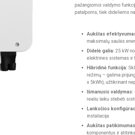
pažangiomis valdymo funkcij
patalpoms, tiek dideliems n
Aukštas efektyvuma
maksimalų saulės ener
Didelė galia:
25 kW nomi
elektrines sistemas ir 
Hibridinė funkcija:
Skl
režimų – galima prijung
x 5kWh), užtikrinant ne
Išmanusis valdymas:
realiu laiku stebėti sis
Lanksčios konfigūrac
instaliacija.
Aukštas patikimumas
komponentus ir atitink