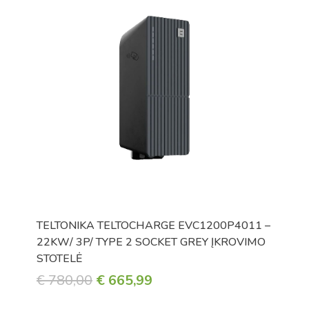
TELTONIKA TELTOCHARGE EVC1200P4011 –
22KW/ 3P/ TYPE 2 SOCKET GREY ĮKROVIMO
STOTELĖ
ORIGINAL
CURRENT
€
780,00
€
665,99
PRICE
PRICE