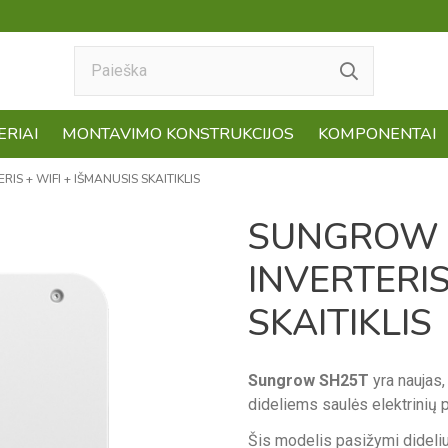
ERIAI
MONTAVIMO KONSTRUKCIJOS
KOMPONENTAI
IS + WIFI + IŠMANUSIS SKAITIKLIS
SUNGROW S
INVERTERIS
SKAITIKLIS
Sungrow SH25T
yra naujas, 
dideliems saulės elektrinių 
Šis modelis pasižymi dideli