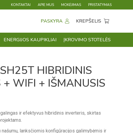
KONTAKTAI
APIE MUS
MOKĖJIMAS
PRISTATYMAS
PASKYRA
KREPŠELIS
ENERGIJOS KAUPIKLIAI
ĮKROVIMO STOTELĖS
H25T HIBRIDINIS
 + WIFI + IŠMANUSIS
galingas ir efektyvus hibridinis inverteris, skirtas
projektams.
u našumu, lanksčiomis konfigūracijos galimybėmis ir