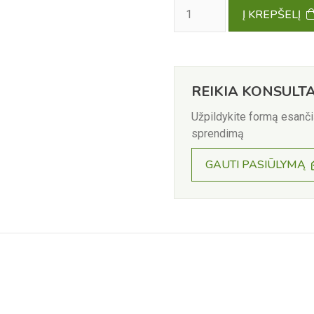
PRODUKTO
Į KREPŠELĮ
KIEKIS:
SUNGROW
SH25T
HIBRIDINIS
INVERTERIS
REIKIA KONSULTA
+
WIFI
Užpildykite formą esanč
+
sprendimą
IŠMANUSIS
SKAITIKLIS
GAUTI PASIŪLYMĄ