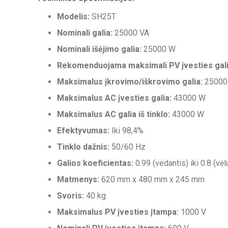
Modelis:
SH25T
Nominali galia:
25000 VA
Nominali išėjimo galia:
25000 W
Rekomenduojama maksimali PV įvesties gali
Maksimalus įkrovimo/iškrovimo galia:
25000
Maksimalus AC įvesties galia:
43000 W
Maksimalus AC galia iš tinklo:
43000 W
Efektyvumas:
Iki 98,4%
Tinklo dažnis:
50/60 Hz
Galios koeficientas:
0.99 (vedantis) iki 0.8 (vėl
Matmenys:
620 mm x 480 mm x 245 mm
Svoris:
40 kg
Maksimalus PV įvesties įtampa:
1000 V