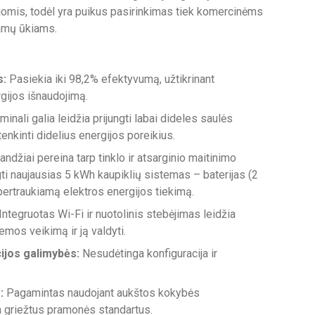
omis, todėl yra puikus pasirinkimas tiek komercinėms
amų ūkiams.
s:
Pasiekia iki 98,2% efektyvumą, užtikrinant
gijos išnaudojimą.
nali galia leidžia prijungti labai dideles saulės
tenkinti didelius energijos poreikius.
andžiai pereina tarp tinklo ir atsarginio maitinimo
ti naujausias 5 kWh kaupiklių sistemas – baterijas (2
pertraukiamą elektros energijos tiekimą.
Integruotas Wi-Fi ir nuotolinis stebėjimas leidžia
temos veikimą ir ją valdyti.
ijos galimybės:
Nesudėtinga konfiguracija ir
:
Pagamintas naudojant aukštos kokybės
a griežtus pramonės standartus.