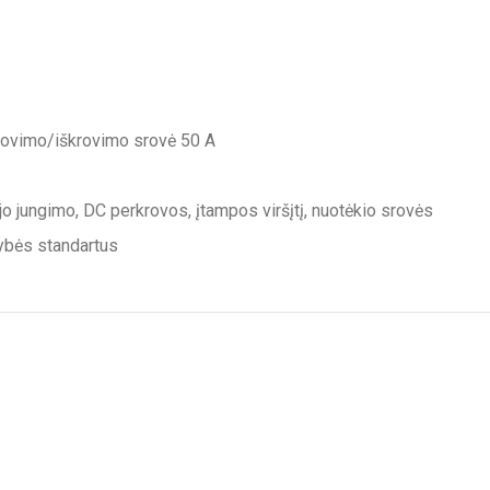
krovimo/iškrovimo srovė 50 A
o jungimo, DC perkrovos, įtampos viršįtį, nuotėkio srovės
kybės standartus