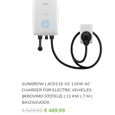
SUNGROW | AC011E-01 11KW AC
CHARGER FOR ELECTRIC VEHICLES
(ĮKROVIMO STOTELĖ) | 11 KW | 7 M |
BALTA/JUODA
ORIGINAL
CURRENT
€
529,00
€
489,99