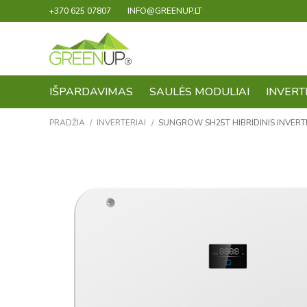
+370 625 07807
INFO@GREENUP.LT
IŠPARDAVIMAS
SAULĖS MODULIAI
INVERT
PRADŽIA
/
INVERTERIAI
/
SUNGROW SH25T HIBRIDINIS INVERTER