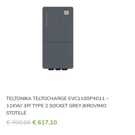
TELTONIKA TELTOCHARGE EVC1100P4011 –
S
11KW/ 3P/ TYPE 2 SOCKET GREY ĮKROVIMO
I
STOTELĖ
ORIGINAL
CURRENT
€
700,00
€
617,10
PRICE
PRICE