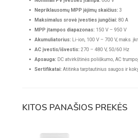
Nominali PV įvesties įtampa:
600 V
Nepriklausomų MPP įėjimų skaičius:
3
Maksimalus srovė įvesties jungčiai:
80 A
MPP įtampos diapazonas:
150 V – 950 V
Akumuliatorius:
Li-ion, 100 V – 700 V, maks. į
AC įvestis/išvestis:
270 – 480 V, 50/60 Hz
Apsauga:
DC atvirkštinės poliškumo, AC trumpoj
Sertifikatai:
Atitinka tarptautinius saugos ir ko
KITOS PANAŠIOS PREKĖS