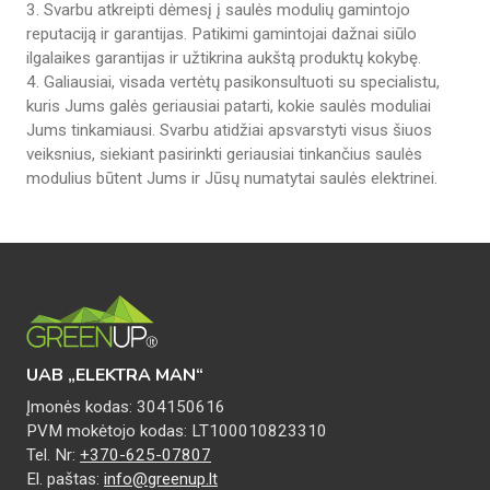
3. Svarbu atkreipti dėmesį į saulės modulių gamintojo
reputaciją ir garantijas. Patikimi gamintojai dažnai siūlo
ilgalaikes garantijas ir užtikrina aukštą produktų kokybę.
4. Galiausiai, visada vertėtų pasikonsultuoti su specialistu,
kuris Jums galės geriausiai patarti, kokie saulės moduliai
Jums tinkamiausi. Svarbu atidžiai apsvarstyti visus šiuos
veiksnius, siekiant pasirinkti geriausiai tinkančius saulės
modulius būtent Jums ir Jūsų numatytai saulės elektrinei.
UAB „ELEKTRA MAN“
Įmonės kodas: 304150616
PVM mokėtojo kodas: LT100010823310
Tel. Nr:
+370-625-07807
El. paštas:
info@greenup.lt