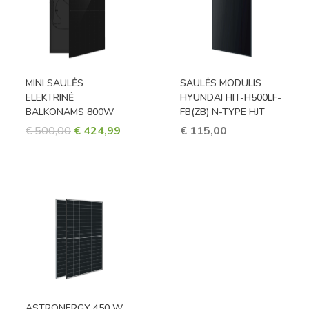
MINI SAULĖS
SAULĖS MODULIS
ELEKTRINĖ
HYUNDAI HIT-H500LF-
BALKONAMS 800W
FB(ZB) N-TYPE HJT
ORIGINAL
CURRENT
€
500,00
€
424,99
€
115,00
PRICE
PRICE
WAS:
IS:
€ 500,00.
€ 424,99.
ASTRONERGY 450 W