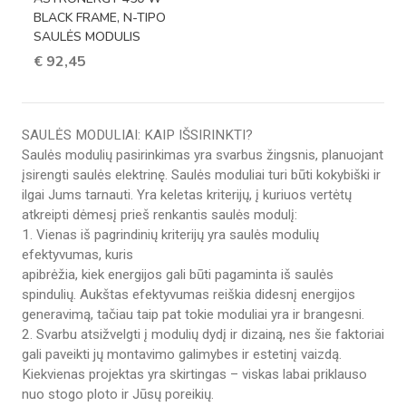
BLACK FRAME, N-TIPO
SAULĖS MODULIS
€
92,45
SAULĖS MODULIAI: KAIP IŠSIRINKTI?
Saulės modulių pasirinkimas yra svarbus žingsnis, planuojant
įsirengti saulės elektrinę. Saulės moduliai turi būti kokybiški ir
ilgai Jums tarnauti. Yra keletas kriterijų, į kuriuos vertėtų
atkreipti dėmesį prieš renkantis saulės modulį:
1. Vienas iš pagrindinių kriterijų yra saulės modulių
efektyvumas, kuris
apibrėžia, kiek energijos gali būti pagaminta iš saulės
spindulių. Aukštas efektyvumas reiškia didesnį energijos
generavimą, tačiau taip pat tokie moduliai yra ir brangesni.
2. Svarbu atsižvelgti į modulių dydį ir dizainą, nes šie faktoriai
gali paveikti jų montavimo galimybes ir estetinį vaizdą.
Kiekvienas projektas yra skirtingas – viskas labai priklauso
nuo stogo ploto ir Jūsų poreikių.