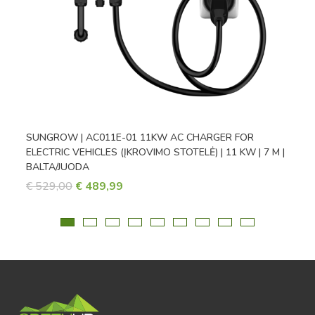
SUNGROW | AC011E-01 11KW AC CHARGER FOR
ELECTRIC VEHICLES (ĮKROVIMO STOTELĖ) | 11 KW | 7 M |
BALTA/JUODA
ORIGINAL
CURRENT
€
529,00
€
489,99
PRICE
PRICE
WAS:
IS:
€ 529,00.
€ 489,99.