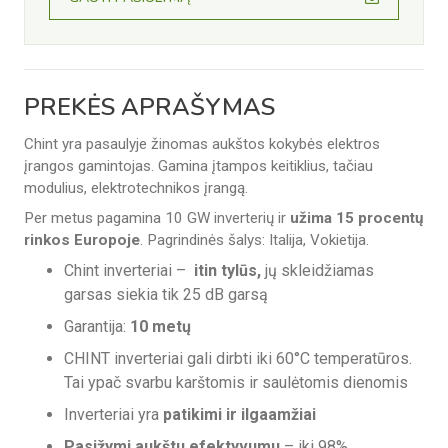
PREKĖS APRAŠYMAS
Chint yra pasaulyje žinomas aukštos kokybės elektros
įrangos gamintojas.
Gamina įtampos keitiklius, tačiau
modulius, elektrotechnikos įrangą.
Per metus pagamina 10 GW inverterių ir
užima 15 procentų
rinkos Europoje
. Pagrindinės šalys: Italija, Vokietija.
Chint inverteriai –
itin tylūs,
jų skleidžiamas
garsas siekia tik
25 dB garsą
Garantija:
10 metų
CHINT inverteriai gali dirbti iki 60°C temperatūros.
Tai ypač svarbu karštomis ir saulėtomis dienomis
Inverteriai yra
patikimi ir ilgaamžiai
Pasižymi aukštu efektyvumu
– iki 98%