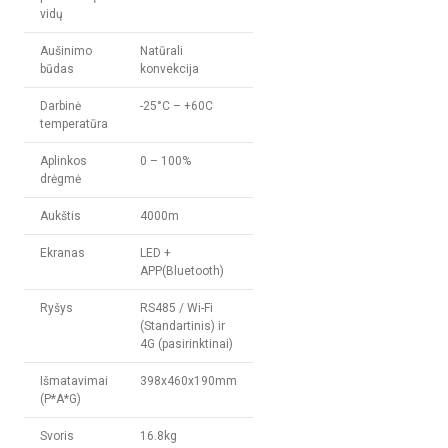
vidų
Aušinimo
Natūrali
būdas
konvekcija
Darbinė
-25°C – +60C
temperatūra
Aplinkos
0 – 100%
drėgmė
Aukštis
4000m
Ekranas
LED +
APP(Bluetooth)
Ryšys
RS485 / Wi-Fi
(Standartinis) ir
4G (pasirinktinai)
Išmatavimai
398x460x190mm
(P*A*G)
Svoris
16.8kg