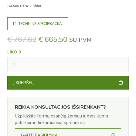
GAMINTOJAS:
Chint
TECHNINĖ SPECIFIKACIJA
ORIGINAL
CURRENT
€
767,62
€
665,50
SU PVM
PRICE
PRICE
LIKO 9
WAS:
IS:
PRODUKTO
€ 767,62.
€ 665,50.
KIEKIS:
ĮTAMPOS
KEITIKLIS
CHINT
Į KREPŠELĮ
CPS
SCA5KTL-
T1/EU
REIKIA KONSULTACIJOS IŠSIRENKANT?
Užpildykite formą esančią žemiau ir mes Jums
pateiksime tinkamiausią sprendimą
GAUTI PASIŪLYMĄ