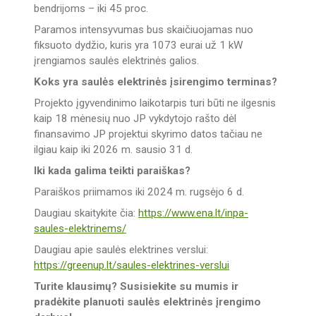
bendrijoms – iki 45 proc.
Paramos intensyvumas bus skaičiuojamas nuo
fiksuoto dydžio, kuris yra 1073 eurai už 1 kW
įrengiamos saulės elektrinės galios.
Koks yra saulės elektrinės įsirengimo terminas?
Projekto įgyvendinimo laikotarpis turi būti ne ilgesnis
kaip 18 mėnesių nuo JP vykdytojo rašto dėl
finansavimo JP projektui skyrimo datos tačiau ne
ilgiau kaip iki 2026 m. sausio 31 d.
Iki kada galima teikti paraiškas?
Paraiškos priimamos iki 2024 m. rugsėjo 6 d.
Daugiau skaitykite čia:
https://www.ena.lt/inpa-
saules-elektrinems/
Daugiau apie saulės elektrines verslui:
https://greenup.lt/saules-elektrines-verslui
Turite klausimų? Susisiekite su mumis ir
pradėkite planuoti saulės elektrinės įrengimo