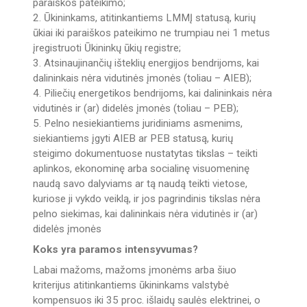
paraiškos pateikimo;
2. Ūkininkams, atitinkantiems LMMĮ statusą, kurių
ūkiai iki paraiškos pateikimo ne trumpiau nei 1 metus
įregistruoti Ūkininkų ūkių registre;
3. Atsinaujinančių išteklių energijos bendrijoms, kai
dalininkais nėra vidutinės įmonės (toliau – AIEB);
4. Piliečių energetikos bendrijoms, kai dalininkais nėra
vidutinės ir (ar) didelės įmonės (toliau – PEB);
5. Pelno nesiekiantiems juridiniams asmenims,
siekiantiems įgyti AIEB ar PEB statusą, kurių
steigimo dokumentuose nustatytas tikslas – teikti
aplinkos, ekonominę arba socialinę visuomeninę
naudą savo dalyviams ar tą naudą teikti vietose,
kuriose ji vykdo veiklą, ir jos pagrindinis tikslas nėra
pelno siekimas, kai dalininkais nėra vidutinės ir (ar)
didelės įmonės
Koks yra paramos intensyvumas?
Labai mažoms, mažoms įmonėms arba šiuo
kriterijus atitinkantiems ūkininkams valstybė
kompensuos iki 35 proc. išlaidų saulės elektrinei, o