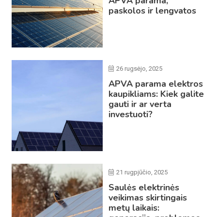
APVA parama,
paskolos ir lengvatos
26 rugsėjo, 2025
APVA parama elektros
kaupikliams: Kiek galite
gauti ir ar verta
investuoti?
21 rugpjūčio, 2025
Saulės elektrinės
veikimas skirtingais
metų laikais: