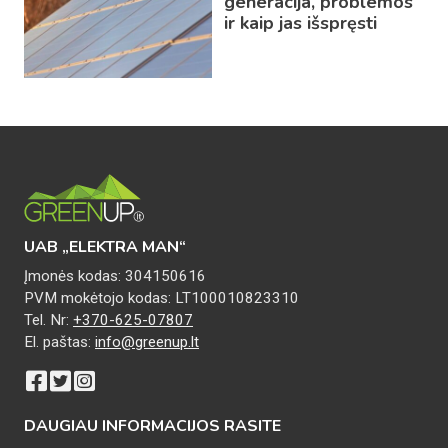
generacija, problemos
ir kaip jas išspręsti
UAB „ELEKTRA MAN“
Įmonės kodas: 304150616
PVM mokėtojo kodas: LT100010823310
Tel. Nr:
+370-625-07807
El. paštas:
info@greenup.lt
DAUGIAU INFORMACIJOS RASITE