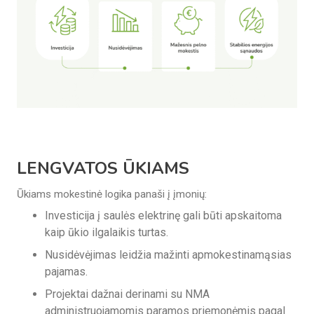
LENGVATOS ŪKIAMS
Ūkiams mokestinė logika panaši į įmonių:
Investicija į saulės elektrinę gali būti apskaitoma
kaip ūkio ilgalaikis turtas.
Nusidėvėjimas leidžia mažinti apmokestinamąsias
pajamas.
Projektai dažnai derinami su NMA
administruojamomis paramos priemonėmis pagal