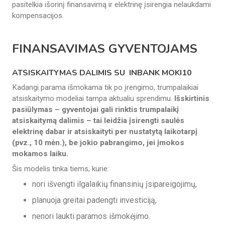
pasitelkia išorinį finansavimą ir elektrinę įsirengia nelaukdami
kompensacijos.
FINANSAVIMAS GYVENTOJAMS
ATSISKAITYMAS DALIMIS SU INBANK MOKI10
Kadangi parama išmokama tik po įrengimo, trumpalaikiai
atsiskaitymo modeliai tampa aktualiu sprendimu.
Išskirtinis
pasiūlymas – gyventojai gali rinktis trumpalaikį
atsiskaitymą dalimis – tai leidžia įsirengti saulės
elektrinę dabar ir atsiskaityti per nustatytą laikotarpį
(pvz., 10 mėn.), be jokio pabrangimo, jei įmokos
mokamos laiku.
Šis modelis tinka tiems, kurie:
nori išvengti ilgalaikių finansinių įsipareigojimų,
planuoja greitai padengti investiciją,
nenori laukti paramos išmokėjimo.