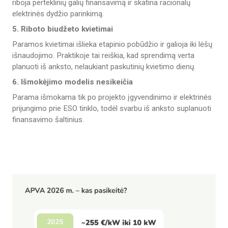
riboja perteklinių galių finansavimą ir skatina racionalų
elektrinės dydžio parinkimą.
5. Riboto biudžeto kvietimai
Paramos kvietimai išlieka etapinio pobūdžio ir galioja iki lėšų
išnaudojimo. Praktikoje tai reiškia, kad sprendimą verta
planuoti iš anksto, nelaukiant paskutinių kvietimo dienų.
6. Išmokėjimo modelis nesikeičia
Parama išmokama tik po projekto įgyvendinimo ir elektrinės
prijungimo prie ESO tinklo, todėl svarbu iš anksto suplanuoti
finansavimo šaltinius.