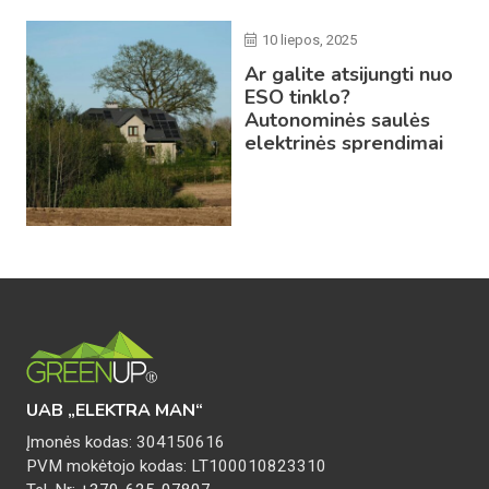
10 liepos, 2025
Ar galite atsijungti nuo
ESO tinklo?
Autonominės saulės
elektrinės sprendimai
UAB „ELEKTRA MAN“
Įmonės kodas: 304150616
PVM mokėtojo kodas: LT100010823310