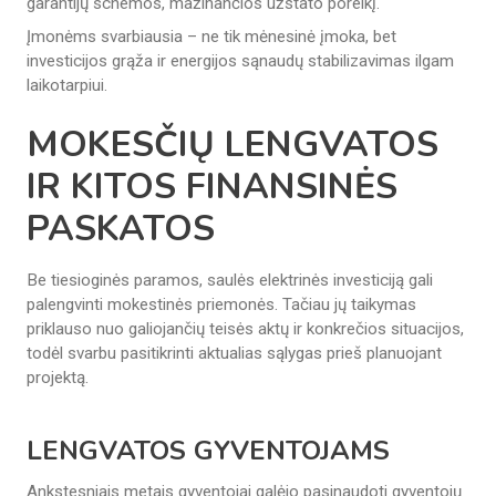
garantijų schemos, mažinančios užstato poreikį.
Įmonėms svarbiausia – ne tik mėnesinė įmoka, bet
investicijos grąža ir energijos sąnaudų stabilizavimas ilgam
laikotarpiui.
MOKESČIŲ LENGVATOS
IR KITOS FINANSINĖS
PASKATOS
Be tiesioginės paramos, saulės elektrinės investiciją gali
palengvinti mokestinės priemonės. Tačiau jų taikymas
priklauso nuo galiojančių teisės aktų ir konkrečios situacijos,
todėl svarbu pasitikrinti aktualias sąlygas prieš planuojant
projektą.
LENGVATOS GYVENTOJAMS
Ankstesniais metais gyventojai galėjo pasinaudoti gyventojų