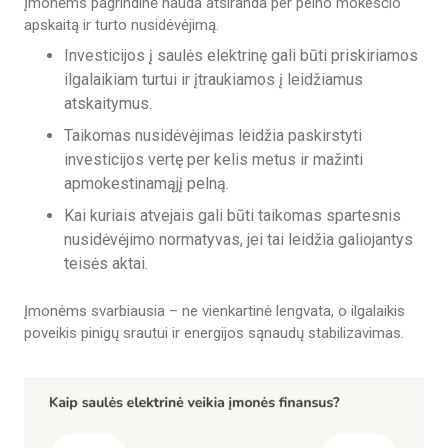
Įmonėms pagrindinė nauda atsiranda per pelno mokesčio
apskaitą ir turto nusidėvėjimą.
Investicijos į saulės elektrinę gali būti priskiriamos
ilgalaikiam turtui ir įtraukiamos į leidžiamus
atskaitymus.
Taikomas nusidėvėjimas leidžia paskirstyti
investicijos vertę per kelis metus ir mažinti
apmokestinamąjį pelną.
Kai kuriais atvejais gali būti taikomas spartesnis
nusidėvėjimo normatyvas, jei tai leidžia galiojantys
teisės aktai.
Įmonėms svarbiausia – ne vienkartinė lengvata, o ilgalaikis
poveikis pinigų srautui ir energijos sąnaudų stabilizavimas.