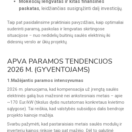
Mokesčių lengvatas ir kitas finansines
paskatas
, leidžiančias susigrąžinti dalį investicijų.
Taip pat pasidalinsime praktiniais pavyzdžiais, kaip optimaliai
suderinti paramą, paskolas ir lengvatas skirtingose
situacijose – nuo nedidelių buitinių saulės elektrinių iki
didesnių verslo ar ūkių projektų.
APVA PARAMOS TENDENCIJOS
2026 M. (GYVENTOJAMS)
1.Mažėjantis paramos intensyvumas
2026 m. planuojama, kad kompensacija už įrengtą saulės
elektrinės galią bus mažesnė nei ankstesniais metais – apie
~170 Eur/kW (tikslus dydis nustatomas konkretaus kvietimo
sąlygose). Tai reiškia, kad valstybės subsidijos dalis bendroje
projekto kainoje mažėja.
Svarbu pažymėti, kad pastaraisiais metais saulės modulių ir
inverterių kainos rinkoje taip pat mažėjo. Dėl to galutinė