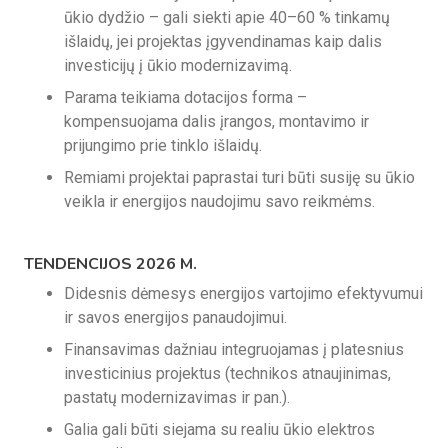
ūkio dydžio – gali siekti apie 40–60 % tinkamų
išlaidų, jei projektas įgyvendinamas kaip dalis
investicijų į ūkio modernizavimą.
Parama teikiama dotacijos forma –
kompensuojama dalis įrangos, montavimo ir
prijungimo prie tinklo išlaidų.
Remiami projektai paprastai turi būti susiję su ūkio
veikla ir energijos naudojimu savo reikmėms.
TENDENCIJOS 2026 M.
Didesnis dėmesys energijos vartojimo efektyvumui
ir savos energijos panaudojimui.
Finansavimas dažniau integruojamas į platesnius
investicinius projektus (technikos atnaujinimas,
pastatų modernizavimas ir pan.).
Galia gali būti siejama su realiu ūkio elektros