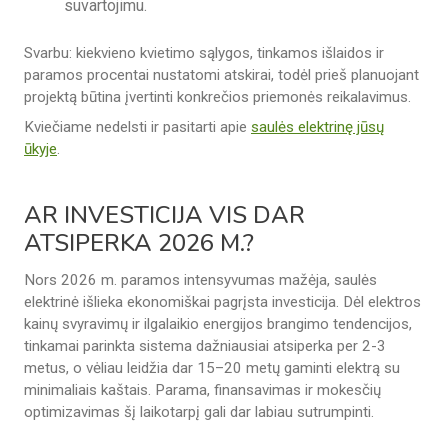
suvartojimu.
Svarbu: kiekvieno kvietimo sąlygos, tinkamos išlaidos ir
paramos procentai nustatomi atskirai, todėl prieš planuojant
projektą būtina įvertinti konkrečios priemonės reikalavimus.
Kviečiame nedelsti ir pasitarti apie
saulės elektrinę jūsų
ūkyje
.
AR INVESTICIJA VIS DAR
ATSIPERKA 2026 M.?
Nors 2026 m. paramos intensyvumas mažėja, saulės
elektrinė išlieka ekonomiškai pagrįsta investicija. Dėl elektros
kainų svyravimų ir ilgalaikio energijos brangimo tendencijos,
tinkamai parinkta sistema dažniausiai atsiperka per 2-3
metus, o vėliau leidžia dar 15–20 metų gaminti elektrą su
minimaliais kaštais. Parama, finansavimas ir mokesčių
optimizavimas šį laikotarpį gali dar labiau sutrumpinti.