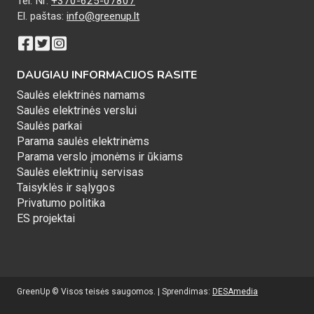
Tel. Nr:
+370-625-07807
El. paštas:
info@greenup.lt
DAUGIAU INFORMACIJOS RASITE
Saulės elektrinės namams
Saulės elektrinės verslui
Saulės parkai
Parama saulės elektrinėms
Parama verslo įmonėms ir ūkiams
Saulės elektrinių servisas
Taisyklės ir sąlygos
Privatumo politika
ES projektai
GreenUp © Visos teisės saugomos. | Sprendimas:
DESAmedia