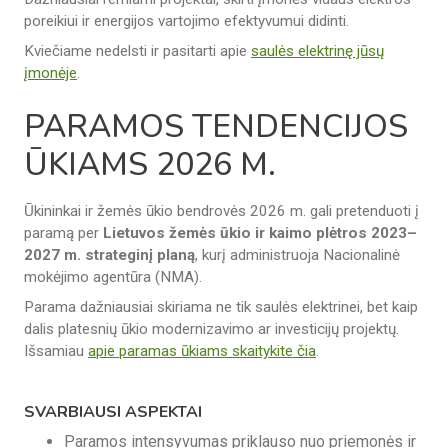
poreikiui ir energijos vartojimo efektyvumui didinti.
Kviečiame nedelsti ir pasitarti apie
saulės elektrinę jūsų
įmonėje
.
PARAMOS TENDENCIJOS
ŪKIAMS 2026 M.
Ūkininkai ir žemės ūkio bendrovės 2026 m. gali pretenduoti į
paramą per
Lietuvos žemės ūkio ir kaimo plėtros 2023–
2027 m. strateginį planą
, kurį administruoja Nacionalinė
mokėjimo agentūra (NMA).
Parama dažniausiai skiriama ne tik saulės elektrinei, bet kaip
dalis platesnių ūkio modernizavimo ar investicijų projektų.
Išsamiau
apie paramas ūkiams skaitykite čia
.
SVARBIAUSI ASPEKTAI
Paramos intensyvumas priklauso nuo priemonės ir