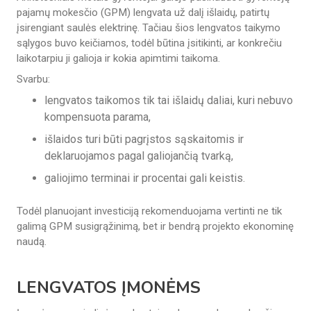
pajamų mokesčio (GPM) lengvata už dalį išlaidų, patirtų
įsirengiant saulės elektrinę. Tačiau šios lengvatos taikymo
sąlygos buvo keičiamos, todėl būtina įsitikinti, ar konkrečiu
laikotarpiu ji galioja ir kokia apimtimi taikoma.
Svarbu:
lengvatos taikomos tik tai išlaidų daliai, kuri nebuvo
kompensuota parama,
išlaidos turi būti pagrįstos sąskaitomis ir
deklaruojamos pagal galiojančią tvarką,
galiojimo terminai ir procentai gali keistis.
Todėl planuojant investiciją rekomenduojama vertinti ne tik
galimą GPM susigrąžinimą, bet ir bendrą projekto ekonominę
naudą.
LENGVATOS ĮMONĖMS