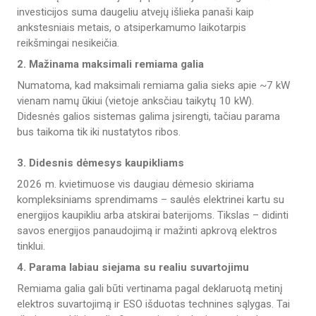
investicijos suma daugeliu atvejų išlieka panaši kaip
ankstesniais metais, o atsiperkamumo laikotarpis
reikšmingai nesikeičia.
2. Mažinama maksimali remiama galia
Numatoma, kad maksimali remiama galia sieks apie ~7 kW
vienam namų ūkiui (vietoje anksčiau taikytų 10 kW).
Didesnės galios sistemas galima įsirengti, tačiau parama
bus taikoma tik iki nustatytos ribos.
3. Didesnis dėmesys kaupikliams
2026 m. kvietimuose vis daugiau dėmesio skiriama
kompleksiniams sprendimams – saulės elektrinei kartu su
energijos kaupikliu arba atskirai baterijoms. Tikslas – didinti
savos energijos panaudojimą ir mažinti apkrovą elektros
tinklui.
4. Parama labiau siejama su realiu suvartojimu
Remiama galia gali būti vertinama pagal deklaruotą metinį
elektros suvartojimą ir ESO išduotas technines sąlygas. Tai