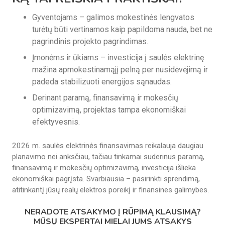
Gyventojams – galimos mokestinės lengvatos
turėtų būti vertinamos kaip papildoma nauda, bet ne
pagrindinis projekto pagrindimas.
Įmonėms ir ūkiams – investicija į saulės elektrinę
mažina apmokestinamąjį pelną per nusidėvėjimą ir
padeda stabilizuoti energijos sąnaudas.
Derinant paramą, finansavimą ir mokesčių
optimizavimą, projektas tampa ekonomiškai
efektyvesnis.
2026 m. saulės elektrinės finansavimas reikalauja daugiau
planavimo nei anksčiau, tačiau tinkamai suderinus paramą,
finansavimą ir mokesčių optimizavimą, investicija išlieka
ekonomiškai pagrįsta. Svarbiausia – pasirinkti sprendimą,
atitinkantį jūsų realų elektros poreikį ir finansines galimybes.
NERADOTE ATSAKYMO Į RŪPIMĄ KLAUSIMĄ?
MŪSŲ EKSPERTAI MIELAI JUMS ATSAKYS