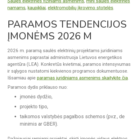
Saulės elektrinės fiziniams asmenims
,
mini saulės elektrinės
namams
,
kaupikliai
,
elektromobilių įkrovimo stotelės
.
PARAMOS TENDENCIJOS
ĮMONĖMS 2026 M
2026 m. paramą saulės elektrinių projektams juridiniams
asmenims paprastai administruoja Lietuvos energetikos
agentūra (LEA). Konkretūs kvietimai, paramos intensyvumas
ir sąlygos nustatomi kiekvienos programos dokumentuose.
Išsamiau apie
paramas juridiniams asmenims skaitykite čia
.
Paramos dydis priklauso nuo:
įmonės dydžio,
projekto tipo,
taikomos valstybės pagalbos schemos (pvz., de
minimis ar GBER).
Dažniausiai remiami projektai, skirti įmonės vidaus elektros