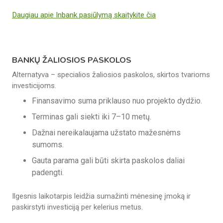
Daugiau apie Inbank pasiūlymą skaitykite čia
BANKŲ ŽALIOSIOS PASKOLOS
Alternatyva – specialios žaliosios paskolos, skirtos tvarioms
investicijoms.
Finansavimo suma priklauso nuo projekto dydžio.
Terminas gali siekti iki 7–10 metų.
Dažnai nereikalaujama užstato mažesnėms
sumoms.
Gauta parama gali būti skirta paskolos daliai
padengti.
Ilgesnis laikotarpis leidžia sumažinti mėnesinę įmoką ir
paskirstyti investiciją per kelerius metus.