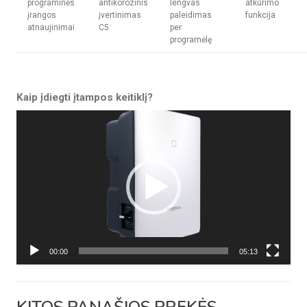
programinės
antikorozinis
lengvas
atkūrimo
įrangos
įvertinimas
paleidimas
funkcija
atnaujinimai
C5
per
programėlę
Kaip įdiegti įtampos keitiklį?
Video
grotuvas
00:00
05:13
KITOS PANAŠIOS PREKĖS