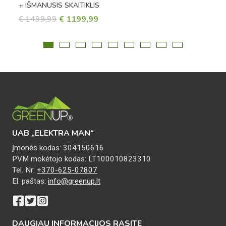
+ IŠMANUSIS SKAITIKLIS
ORIGINAL
CURRENT
€
1499,99
€
1199,99
PRICE
PRICE
WAS:
IS:
€ 1499,99.
€ 1199,99.
UAB „ELEKTRA MAN“
Įmonės kodas: 304150616
PVM mokėtojo kodas: LT100010823310
Tel. Nr:
+370-625-07807
El. paštas:
info@greenup.lt
DAUGIAU INFORMACIJOS RASITE