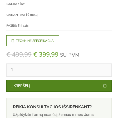
GALIA:
6 kW
GARANTIJA:
10 metų
FAZĖS:
Trifazis
TECHNINĖ SPECIFIKACIJA
ORIGINAL
CURRENT
€
499,99
€
399,99
SU PVM
PRICE
PRICE
PRODUKTO
WAS:
IS:
KIEKIS:
€ 499,99.
€ 399,99.
SUNGROW
SG6.0RT
6KW
Į KREPŠELĮ
INVERTERIS
+
WIFI
REIKIA KONSULTACIJOS IŠSIRENKANT?
Užpildykite formą esančią žemiau ir mes Jums