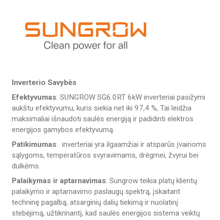
Inverterio Savybės
Efektyvumas
: SUNGROW SG6.0RT 6kW inverteriai pasižymi
aukštu efektyvumu, kuris siekia net iki 97,4 %, Tai leidžia
maksimaliai išnaudoti saulės energiją ir padidinti elektros
energijos gamybos efektyvumą.
Patikimumas
: inverteriai yra ilgaamžiai ir atsparūs įvairioms
sąlygoms, temperatūros svyravimams, drėgmei, žvyrui bei
dulkėms.
Palaikymas ir aptarnavimas
: Sungrow teikia platų klientų
palaikymo ir aptarnavimo paslaugų spektrą, įskaitant
techninę pagalbą, atsarginių dalių tiekimą ir nuolatinį
stebėjimą, užtikrinantį, kad saulės energijos sistema veiktų