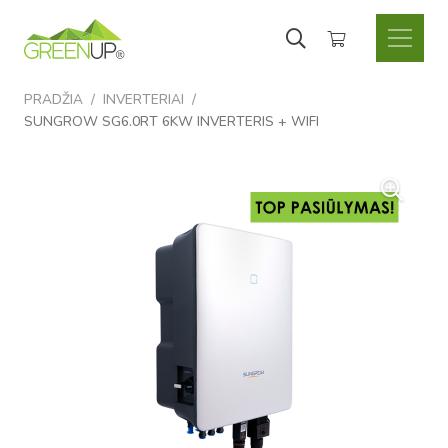
Krepšelyje nėra produktų.
PRADŽIA
/
INVERTERIAI
/
SUNGROW SG6.0RT 6KW INVERTERIS + WIFI