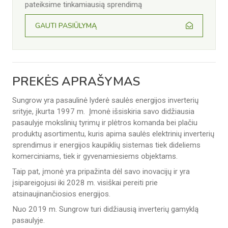
pateiksime tinkamiausią sprendimą
GAUTI PASIŪLYMĄ
PREKĖS APRAŠYMAS
Sungrow yra pasaulinė lyderė saulės energijos inverterių
srityje, įkurta 1997 m. Įmonė išsiskiria savo didžiausia
pasaulyje mokslinių tyrimų ir plėtros komanda bei plačiu
produktų asortimentu, kuris apima saulės elektrinių inverterių
sprendimus ir energijos kaupiklių sistemas tiek dideliems
komerciniams, tiek ir gyvenamiesiems objektams.
Taip pat, įmonė yra pripažinta dėl savo inovacijų ir yra
įsipareigojusi iki 2028 m. visiškai pereiti prie
atsinaujinančiosios energijos.
Nuo 2019 m. Sungrow turi didžiausią inverterių gamyklą
pasaulyje.