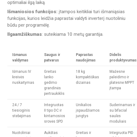
optimaliai ilgą laiką.
Išmaniosios funkcijos:
įtampos keitikliai turi išmaniąsias
funkcijas, kurios leidžia paprastai valdyti inverterį nuotoliniu
būdu per programėlę.
Ilgaamžiškumas
: suteikiama 10 metų garantija.
Išmanus
Saugus ir
Paprastas
Didelis
valdymas
patvarus
naudojimas
produktyvumas
Išmanus IV
Greitas
18 kg
Mažesnė
kreivės
lanko
kompaktiškas
paleidimo ir
nuskaitymas
gedimo
dizainas
platesnė MPPT
grandinės
įtampa
pertraukiklis
24 / 7
Integruotas
Unikalios
Suderinamas ir
tiesioginis
II tipo DC ir
įspaudžiamos
su bifacial
stebėjimas
kintamosios
jungtys
saulės
srovės SPD
moduliais
Nuotoliniai
Aukštas
Greitas ir
Integruota PID