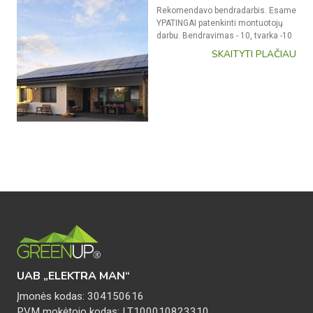
Didelis ačiū Mariui V. už visus
administracinius klausimus ir
nuolatines konsultacijas bei Ridui
su Algirdu (montuotojams) už
nepriekaištingą darbą
SKAITYTI PLAČIAU
UAB „ELEKTRA MAN“
Įmonės kodas: 304150616
PVM mokėtojo kodas: LT100010823310