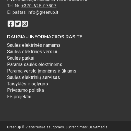
Tel. Nr:
+370-625-07807
El. paštas:
info@greenup.lt
DAUGIAU INFORMACIJOS RASITE
Saulės elektrinės namams
Saulės elektrinės verslui
Saulės parkai
Parama saulės elektrinėms
Parama verslo įmonėms ir ūkiams
Saulės elektrinių servisas
Taisyklės ir sąlygos
Privatumo politika
ES projektai
GreenUp © Visos teisės saugomos. | Sprendimas:
DESAmedia