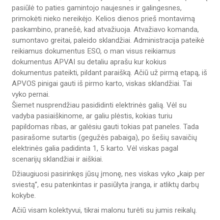
pasiūlė to paties gamintojo naujesnes ir galingesnes,
primokėti nieko nereikėjo. Kelios dienos prieš montavimą
paskambino, pranešė, kad atvažiuoja. Atvažiavo komanda,
sumontavo greitai, paleido sklandžiai. Administracija pateikė
reikiamus dokumentus ESO, o man visus reikiamus
dokumentus APVAI su detaliu aprašu kur kokius
dokumentus pateikti, pildant paraišką. Ačiū už pirmą etapą, iš
APVOS pinigai gauti iš pirmo karto, viskas sklandžiai. Tai
vyko pernai.
Šiemet nusprendžiau pasididinti elektrinės galią. Vėl su
vadyba pasiaiškinome, ar galiu plėstis, kokias turiu
papildomas ribas, ar galėsiu gauti tokias pat paneles. Tada
pasirašome sutartis (gegužės pabaiga), po šešių savaičių
elektrinės galia padidinta 1, 5 karto. Vėl viskas pagal
scenarijų sklandžiai ir aiškiai.
Džiaugiuosi pasirinkęs jūsų įmonę, nes viskas vyko „kaip per
sviestą”, esu patenkintas ir pasiūlyta įranga, ir atliktų darbų
kokybe.
Ačiū visam kolektyvui, tikrai malonu turėti su jumis reikalų.